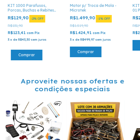
KIT 1000 Parafusos,
Motor p/ Troca de Mola -
KIT
Porcas, Buchas e Rebites
Microtek
01 
para Óculos - 1000 Peças
R$129,90
R$1.499,90
R$
-
2
%
OFF
-
1
%
OFF
R$131,90
R$1.519,90
R$29
R$123,41
R$1.424,91
R$2
com
Pix
com
Pix
3
x
de
R$43,30
sem juros
3
x
de
R$499,97
sem juros
Comprar
Aproveite nossas ofertas e
condições especiais