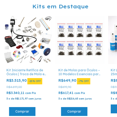
Kits em Destaque
Kit Iniciante Retífica de
Kit de Molas para Óculos –
Kit
Óculos | Troca de Mola e
10 Modelos Essenciais para
25ml
Conserto
Conserto Óptico
Uni
R$3.515,90
R$649,90
R$
-
25
%
OFF
-
7
%
OFF
R$4.699,00
R$699,90
R$91
R$3.340,11
R$617,41
R$8
com
Pix
com
Pix
3
x
de
R$1.171,97
sem juros
3
x
de
R$216,63
sem juros
3
x