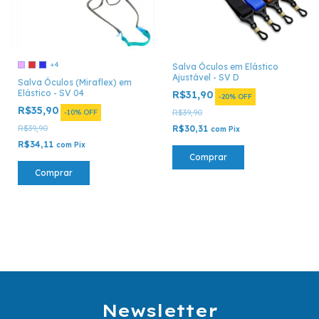
+4
Salva Óculos em Elástico
Ajustável - SV D
Salva Óculos (Miraflex) em
Elástico - SV 04
R$31,90
-
20
%
OFF
R$35,90
-
10
%
OFF
R$39,90
R$39,90
R$30,31
com
Pix
R$34,11
com
Pix
Comprar
Comprar
Newsletter