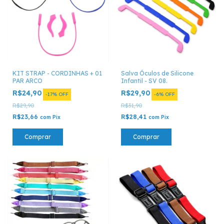
KIT STRAP - CORDINHAS + 01
Salva Óculos de Silicone
PAR ARCO
Infantil - SV 08.
R$24,90
R$29,90
-
17
%
OFF
-
6
%
OFF
R$29,90
R$31,90
R$23,66
R$28,41
com
Pix
com
Pix
Comprar
Comprar