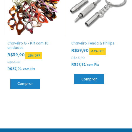
Chaveiro G - Kit com 10
Chaveiro Fenda & Philips
unidades
R$39,90
-
13
%
OFF
R$39,90
-
23
%
OFF
R$45,90
R$51,90
R$37,91
com
Pix
R$37,91
com
Pix