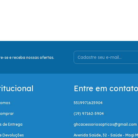
e-se e receba nossas ofertas.
titucional
Entre em contat
Somos
5519971625904
omprar
(19) 97162-5904
as de Entrega
ghcacessoriosopticos@gmail.com
e Devoluções
Avenida Saúde, 32 - Saúde - Mogi M