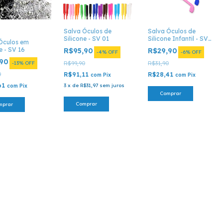
Salva Óculos de
Salva Óculos de
Silicone - SV 01
Silicone Infantil - SV
Óculos em
08.
e - SV 16
R$95,90
R$29,90
-
4
%
OFF
-
6
%
OFF
,90
-
13
%
OFF
R$99,90
R$31,90
0
R$91,11
R$28,41
com
Pix
com
Pix
61
3
x
de
R$31,97
sem juros
com
Pix
Comprar
Comprar
mprar