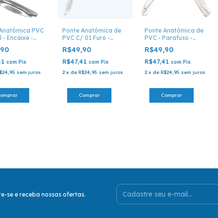
 Anatômica PVC
Ponte Anatômica de
Ponte Anatômica de
l - Encaixe -
PVC C/ 01 Furo -
PVC - Parafuso -
01
Parafuso - Ponte 03
Ponte 0302
,90
R$49,90
R$49,90
41
R$47,41
R$47,41
com
Pix
com
Pix
com
Pix
$24,95
sem juros
2
x
de
R$24,95
sem juros
2
x
de
R$24,95
sem juros
e-se e receba nossas ofertas.