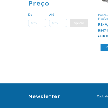
Preço
De
Até
Ponte
Flexíve
Ponte 
Aplicar
R$49
R$47,
2
x
de
R
Newsletter
Cadastr