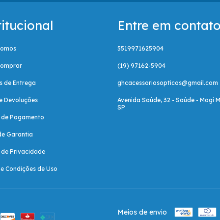
titucional
Entre em contat
Somos
5519971625904
omprar
(19) 97162-5904
as de Entrega
ghcacessoriosopticos@gmail.com
e Devoluções
Avenida Saúde, 32 - Saúde - Mogi M
SP
a de Pagamento
de Garantia
a de Privacidade
e Condições de Uso
Meios de envio