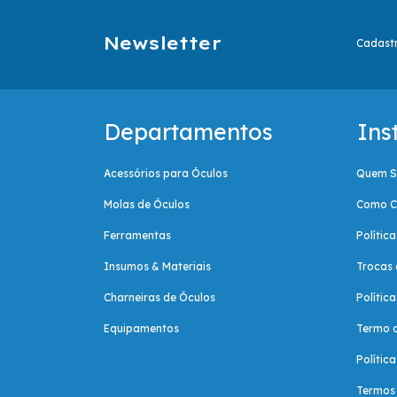
Newsletter
Cadastr
Departamentos
Ins
Acessórios para Óculos
Quem 
Molas de Óculos
Como C
Ferramentas
Polític
Insumos & Materiais
Trocas 
Charneiras de Óculos
Polític
Equipamentos
Termo 
Polític
Termos 