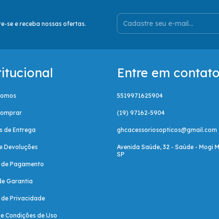
e-se e receba nossas ofertas.
titucional
Entre em contat
Somos
5519971625904
omprar
(19) 97162-5904
as de Entrega
ghcacessoriosopticos@gmail.com
e Devoluções
Avenida Saúde, 32 - Saúde - Mogi M
SP
a de Pagamento
de Garantia
a de Privacidade
e Condições de Uso