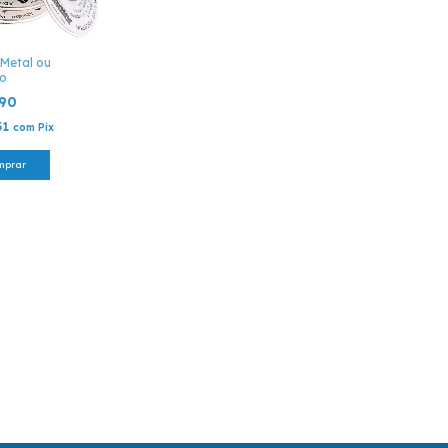
 Metal ou
to
,90
31
com
Pix
mprar