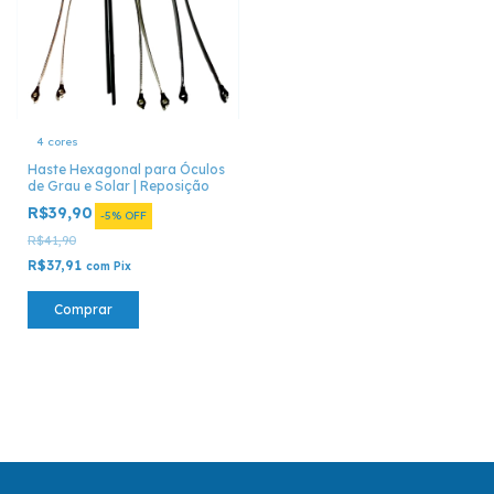
4 cores
Haste Hexagonal para Óculos
de Grau e Solar | Reposição
R$39,90
-
5
%
OFF
R$41,90
R$37,91
com
Pix
Comprar