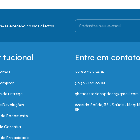
e-se e receba nossas ofertas.
titucional
Entre em contat
Somos
5519971625904
omprar
(19) 97162-5904
as de Entrega
ghcacessoriosopticos@gmail.com
e Devoluções
Avenida Saúde, 32 - Saúde - Mogi M
SP
a de Pagamento
de Garantia
a de Privacidade