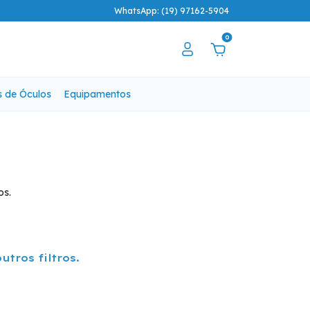
WhatsApp: (19) 97162-5904
0
s de Óculos
Equipamentos
os.
tros filtros.