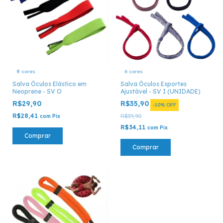
8 cores
6 cores
Salva Óculos Elástico em
Salva Óculos Esportes
Neoprene - SV O
Ajustável - SV I (UNIDADE)
R$29,90
R$35,90
-
10
%
OFF
R$28,41
R$39,90
com
Pix
R$34,11
com
Pix
Comprar
Comprar