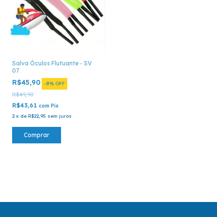
Salva Óculos Flutuante - SV
07
R$45,90
-
8
%
OFF
R$49,90
R$43,61
com
Pix
2
x
de
R$22,95
sem juros
Comprar