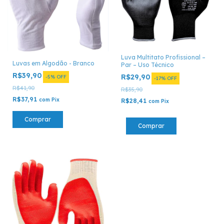
Luva Multitato Profissional –
Luvas em Algodão - Branco
Par – Uso Técnico
R$39,90
R$29,90
-
5
%
OFF
-
17
%
OFF
R$41,90
R$35,90
R$37,91
com
Pix
R$28,41
com
Pix
Comprar