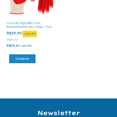
Luva de Algodão com
Revestimento em Látex – Par
– Uso Profissional
R$29,90
-
17
%
OFF
R$35,90
R$28,41
com
Pix
Newsletter