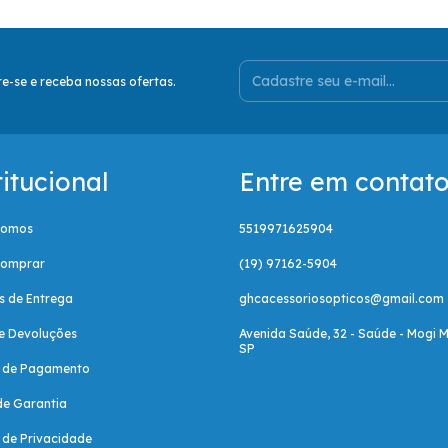
e-se e receba nossas ofertas.
titucional
Entre em contat
Somos
5519971625904
omprar
(19) 97162-5904
as de Entrega
ghcacessoriosopticos@gmail.com
e Devoluções
Avenida Saúde, 32 - Saúde - Mogi M
SP
a de Pagamento
de Garantia
a de Privacidade