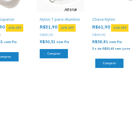
Superior
Nylon T para Alumínio
Chave Nylon
,90
R$31,90
R$61,90
-
11
%
OFF
-
11
%
OFF
-
11
%
OFF
0
R$35,90
R$69,90
31
R$30,31
R$58,81
com
Pix
com
Pix
com
Pix
3
x
de
R$20,63
sem juros
Comprar