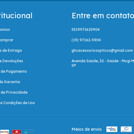
titucional
Entre em contat
Somos
5519971625904
omprar
(19) 97162-5904
as de Entrega
ghcacessoriosopticos@gmail.com
e Devoluções
Avenida Saúde, 32 - Saúde - Mogi M
SP
a de Pagamento
de Garantia
a de Privacidade
e Condições de Uso
Meios de envio