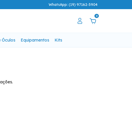
WhatsApp: (19) 97162-5904
0
e Óculos
Equipamentos
Kits
mações.