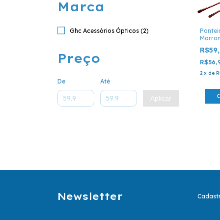
Marca
Ghc Acessórios Ópticos (2)
Pontei
Marrom
Óculos
R$59
Preço
R$56,
2
x
de
R
De
Até
Aplicar
Newsletter
Cadastr