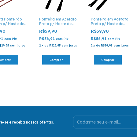
ra Ponteirão
Ponteira em Acetato
Ponteira em Acetato
 p/ Haste de
Preta p/ Haste de
Preta p/ Haste de
 - P 33
Óculos - P 45
Óculos - P 46
,90
R$59,90
R$59,90
91
R$56,91
R$56,91
com
Pix
com
Pix
com
Pix
$29,95
sem juros
2
x
de
R$29,95
sem juros
2
x
de
R$29,95
sem juros
e-se e receba nossas ofertas.