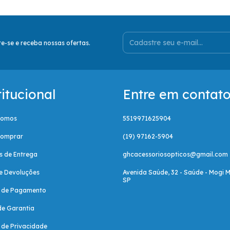
e-se e receba nossas ofertas.
titucional
Entre em contat
Somos
5519971625904
omprar
(19) 97162-5904
as de Entrega
ghcacessoriosopticos@gmail.com
e Devoluções
Avenida Saúde, 32 - Saúde - Mogi M
SP
a de Pagamento
de Garantia
a de Privacidade