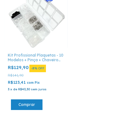
Kit Profissional Plaquetas - 10
Modelos + Pinça + Chaveiro
com Pontas
R$129,90
-
8
%
OFF
R$141,90
R$123,41
com
Pix
3
x
de
R$43,30
sem juros