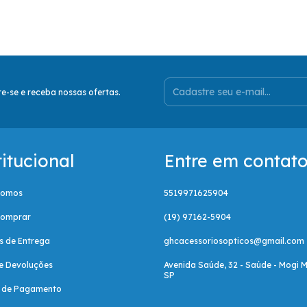
e-se e receba nossas ofertas.
titucional
Entre em contat
Somos
5519971625904
omprar
(19) 97162-5904
as de Entrega
ghcacessoriosopticos@gmail.com
e Devoluções
Avenida Saúde, 32 - Saúde - Mogi M
SP
a de Pagamento