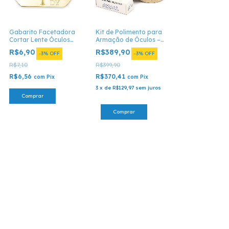
Gabarito Facetadora
Kit de Polimento para
Cortar Lente Óculos
Armação de Óculos –
Molde Laboratório
3 Ceras + 3 Rodas
R$6,90
R$389,90
-
3
%
OFF
-
3
%
OFF
R$7,10
R$399,90
R$6,56
R$370,41
com
Pix
com
Pix
3
x
de
R$129,97
sem juros
Comprar