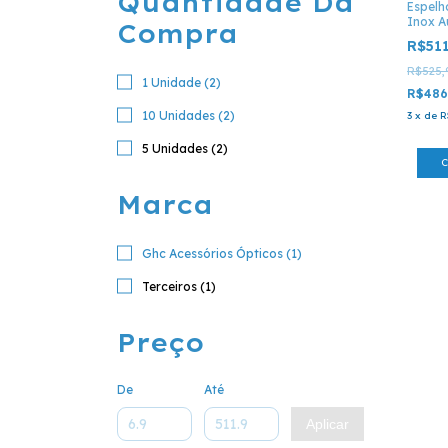
Quantidade Da
Espelh
Inox A
Compra
R$51
R$525,
1 Unidade (2)
R$486
10 Unidades (2)
3
x
de
R
5 Unidades (2)
Marca
Ghc Acessórios Ópticos (1)
Terceiros (1)
Preço
De
Até
Aplicar