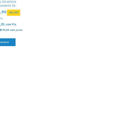
o Giratório
umento 5x
1,90
-
3
%
OFF
90
,31
com
Pix
$170,63
sem juros