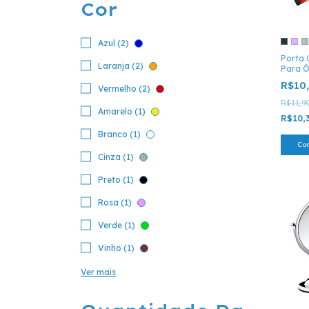
Cor
Azul (2)
Porta 
Laranja (2)
Para Ó
R$10
Vermelho (2)
R$11,9
Amarelo (1)
R$10,
Branco (1)
Co
Cinza (1)
Preto (1)
Rosa (1)
Verde (1)
Vinho (1)
Ver mais