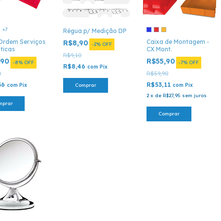
+7
Régua p/ Medição DP
Ordem Serviços
Caixa de Montagem -
R$8,90
-
2
%
OFF
ticas
CX Mont.
R$9,10
,90
R$55,90
-
8
%
OFF
-
7
%
OFF
R$8,46
com
Pix
0
R$59,90
36
R$53,11
com
Pix
Comprar
com
Pix
2
x
de
R$27,95
sem juros
mprar
Comprar