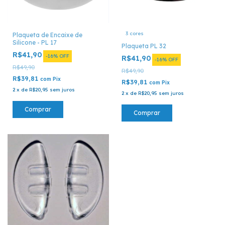
3 cores
Plaqueta de Encaixe de
Silicone - PL 17
Plaqueta PL 32
R$41,90
-
16
%
OFF
R$41,90
-
16
%
OFF
R$49,90
R$49,90
R$39,81
com
Pix
R$39,81
com
Pix
2
x
de
R$20,95
sem juros
2
x
de
R$20,95
sem juros
Comprar
Comprar