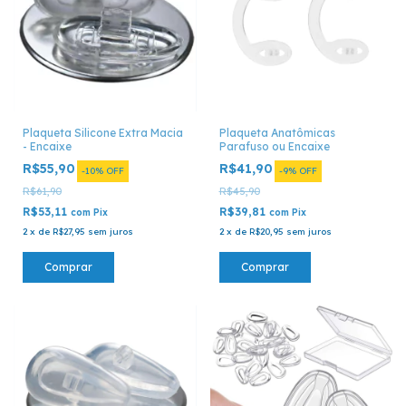
Plaqueta Silicone Extra Macia
Plaqueta Anatômicas
- Encaixe
Parafuso ou Encaixe
R$55,90
R$41,90
-
10
%
OFF
-
9
%
OFF
R$61,90
R$45,90
R$53,11
R$39,81
com
Pix
com
Pix
2
x
de
R$27,95
sem juros
2
x
de
R$20,95
sem juros
Comprar
Comprar