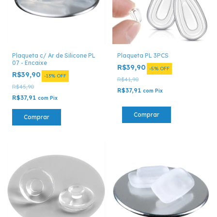
Plaqueta c/ Ar de Silicone PL
Plaqueta PL 3PCS
07 - Encaixe
R$39,90
-
5
%
OFF
R$39,90
-
13
%
OFF
R$41,90
R$45,90
R$37,91
com
Pix
R$37,91
com
Pix
Comprar