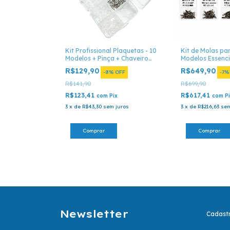
Kit Profissional Plaquetas - 10
Kit de Molas pa
Modelos + Pinça + Chaveiro
Modelos Essenci
com Pontas
Conserto Óptic
R$129,90
R$649,90
-
8
%
OFF
-
7
R$141,90
R$699,90
R$123,41
R$617,41
com
Pix
com
P
3
x
de
R$43,30
sem juros
3
x
de
R$216,63
sem
Newsletter
Cadastr