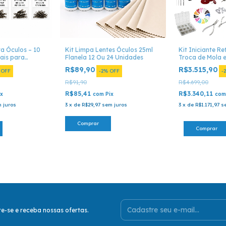
ra Óculos – 10
Kit Limpa Lentes Óculos 25ml
Kit Iniciante Re
ais para
Flanela 12 Ou 24 Unidades
Troca de Mola 
o
R$89,90
R$3.515,90
%
OFF
-
2
%
OFF
-
R$91,90
R$4.699,00
R$85,41
R$3.340,11
ix
com
Pix
com
 juros
3
x
de
R$29,97
sem juros
3
x
de
R$1.171,97
s
Comprar
e-se e receba nossas ofertas.