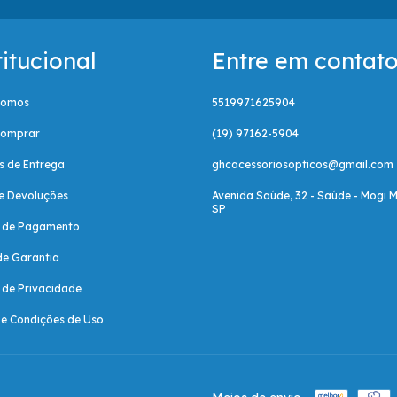
titucional
Entre em contat
Somos
5519971625904
omprar
(19) 97162-5904
as de Entrega
ghcacessoriosopticos@gmail.com
e Devoluções
Avenida Saúde, 32 - Saúde - Mogi M
SP
a de Pagamento
de Garantia
a de Privacidade
e Condições de Uso