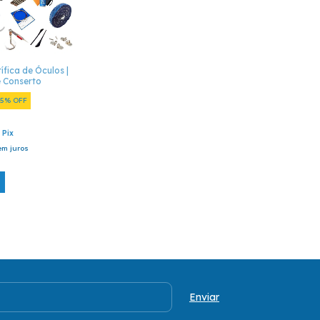
tífica de Óculos |
e Conserto
25
%
OFF
Pix
em juros